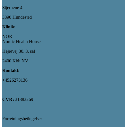
Stjernene 4
3390 Hundested
Klinik:
NOR
Nordic Health House
Hejrevej 30, 3. sal
2400 Kbh NV
Kontakt:
+4526273136
Send mail her
CVR:
31383269
Forretningsbetingelser