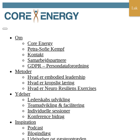
Skip
Luk
Luk
to
content
et fundament for liv, lederskap, læring og bæredygtighed
Core Energy
Om
Core Energy
Petra-Sofie Kempf
Kontakt
Samarbejdspartnere
GDPR – Persondataforordning
Metoder
Hvad er embodied leadership
Hvad er kropslig læring
Hvad er Neuro Resiliens Exercises
Ydelser
Lederskabs udvikling
Teamudvikling & facilitering
Individuelle sessioner
Konference bidrag
Inspiration
Podcast
Blogindlæg
Udgivelser og gæsteoptræden