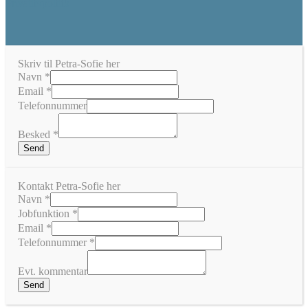
Privatlivpolitik
Skriv til Petra-Sofie her
Navn
*
Email
*
Telefonnummer
Besked
*
Send
Kontakt Petra-Sofie her
Navn
*
Jobfunktion
*
Evt.
Email
*
Telefonnummer
Telefonnummer
*
kommentar
Evt. kommentar
Send