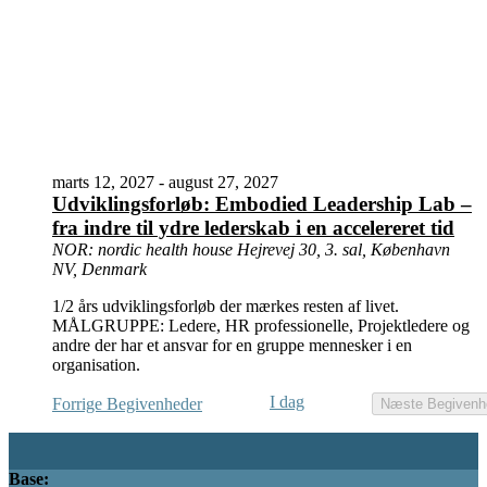
marts 12, 2027
-
august 27, 2027
Udviklingsforløb: Embodied Leadership Lab –
fra indre til ydre lederskab i en accelereret tid
NOR: nordic health house
Hejrevej 30, 3. sal, København
NV, Denmark
1/2 års udviklingsforløb der mærkes resten af livet.
MÅLGRUPPE: Ledere, HR professionelle, Projektledere og
andre der har et ansvar for en gruppe mennesker i en
organisation.
I dag
Forrige
Begivenheder
Næste
Begivenh
Base: