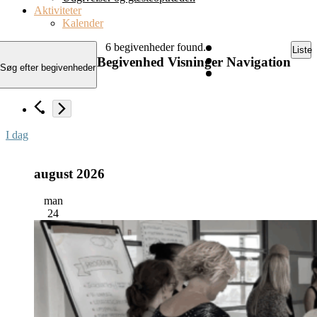
Aktiviteter
Kalender
6 begivenheder found.
Liste
Begivenhed Visninger Navigation
Søg efter begivenheder
Begivenheder
I dag
august 2026
man
24