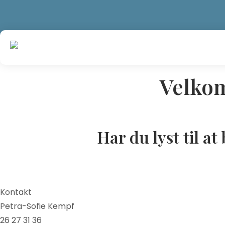
Skip
Luk
Luk
to
content
Core
et fundament
Energy
for liv,
Velkom
lederskap,
læring og
bæredygtighed
Har du lyst til a
Kontakt
Petra-Sofie Kempf
26 27 31 36