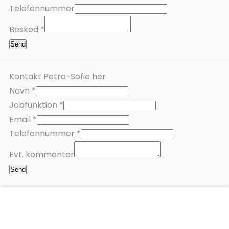
Telefonnummer
Besked
*
Send
Kontakt Petra-Sofie her
Navn
*
Jobfunktion
*
Email
*
Telefonnummer
*
k
Evt. kommentar
o
Send
m
m
e
n