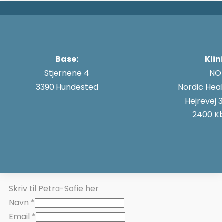
Base:
Klin
Stjernene 4
NO
3390 Hundested
Nordic Hea
Hejrevej 3
2400 K
Skriv til Petra-Sofie her
Navn
*
Email
*