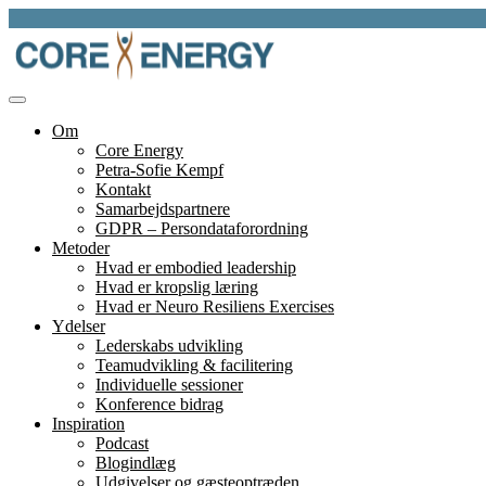
Skip
to
content
et fundament for liv, lederskap, læring og bæredygtighed
Core Energy
Om
Core Energy
Petra-Sofie Kempf
Kontakt
Samarbejdspartnere
GDPR – Persondataforordning
Metoder
Hvad er embodied leadership
Hvad er kropslig læring
Hvad er Neuro Resiliens Exercises
Ydelser
Lederskabs udvikling
Teamudvikling & facilitering
Individuelle sessioner
Konference bidrag
Inspiration
Podcast
Blogindlæg
Udgivelser og gæsteoptræden