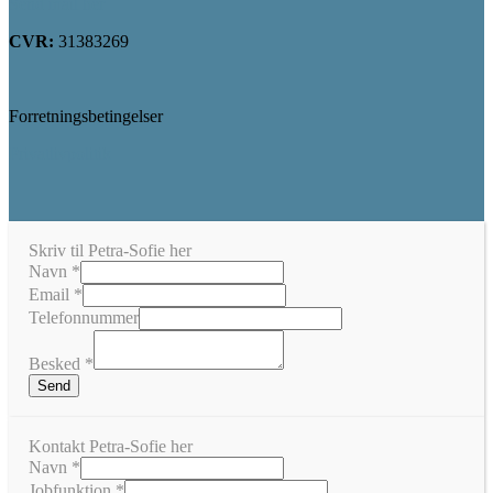
Send mail her
CVR:
31383269
Forretningsbetingelser
Privatlivpolitik
Skriv til Petra-Sofie her
Navn
*
Email
*
Telefonnummer
Besked
*
Send
Kontakt Petra-Sofie her
Navn
*
Jobfunktion
*