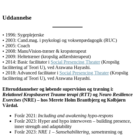
Uddannelse
• 1996: Sygeplejerske
• 2003: Cand.mag. i psykologi og voksenpædagogik (RUC)
• 2005: Coach
• 2008: ManuVision-træner & kropsterapeut
• 2009: Heltetræner (kropslig adfærdsterapeut)
• 2014: Basic facilitator i
Social Presencing Theater
(Kropslig
facilitering af Teori U), ved Arawana Hayashi.
• 2018: Advanced facilitator i
Social Presencing Theater
(Kropslig
facilitering af Teori U), ved Arawana Hayashi.
Efteruddannelser og løbende supervision og træning i:
Relationel Kropsbaseret Traume terapi
(RTT)
og
Neuro Resilience
Exercises
(NRE) – hos Merete Holm Brantbjerg og Kolbjørn
Vårdal.
Forår 2021:
Including and awakening hypo-respons
Forår 2023: Hyper and hypo interwoven – building presence,
inner strength and adaptability
Forår 2023:
NRE 1 – Sansehabilitering, san
setræning og