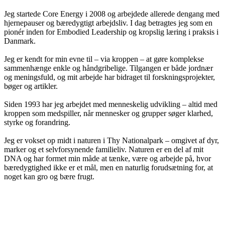
Jeg startede Core Energy i 2008 og arbejdede allerede dengang med
hjernepauser og bæredygtigt arbejdsliv. I dag betragtes jeg som en
pionér inden for Embodied Leadership og kropslig læring i praksis i
Danmark.
Jeg er kendt for min evne til – via kroppen – at gøre komplekse
sammenhænge enkle og håndgribelige. Tilgangen er både jordnær
og meningsfuld, og mit arbejde har bidraget til forskningsprojekter,
bøger og artikler.
Siden 1993 har jeg arbejdet med menneskelig udvikling – altid med
kroppen som medspiller, når mennesker og grupper søger klarhed,
styrke og forandring.
Jeg er vokset op midt i naturen i Thy Nationalpark – omgivet af dyr,
marker og et selvforsynende familieliv. Naturen er en del af mit
DNA og har formet min måde at tænke, være og arbejde på, hvor
bæredygtighed ikke er et mål, men en naturlig forudsætning for, at
noget kan gro og bære frugt.