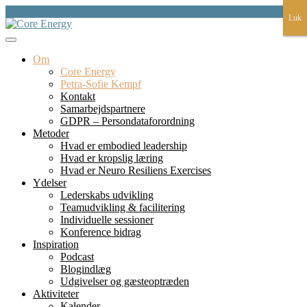
Skip
Luk
Luk
to
content
et fundament for liv, lederskap, læring og bæredygtighed
Core Energy
Om
Core Energy
Petra-Sofie Kempf
Kontakt
Samarbejdspartnere
GDPR – Persondataforordning
Metoder
Hvad er embodied leadership
Hvad er kropslig læring
Hvad er Neuro Resiliens Exercises
Ydelser
Lederskabs udvikling
Teamudvikling & facilitering
Individuelle sessioner
Konference bidrag
Inspiration
Podcast
Blogindlæg
Udgivelser og gæsteoptræden
Aktiviteter
Kalender