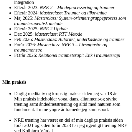
integration
Efterår 2023:
NRE 2 – Mindeprocessering og traumer
Efterår 2024:
Masterclass
:
Traumer og tilknytning
Maj 2025:
Masterclass: System-orientert gruppeprosess som
traumeterapeutisk metode
Efterår 2025:
NRE 2 Update
Dec 2025:
Masterclass
:
RTT Metode
Feb 2026:
Masterclass
:
Autoritet, underkastelse og traumer
Forår 2026:
Masterclass:
NRE 3 – Livsmønstre og
traumemønstre
FOrår 2026:
Relationel traumeterapi:
Etik i traumeterapi
Min praksis
Daglig meditativ og kropslig praksis siden jeg var 18 år.
Min praksis indeholder yoga, dans, alignment-og styrke
træning samt åndedrætstræning og altid med naturen som
fundament. I mine yngre år trænede jeg kampsport.
NRE træning har været en del af min daglige praksis siden
forår 2021 og siden forår 2023 har jeg ugenligt træning NRE
ved Kolbjørn Vårdal.