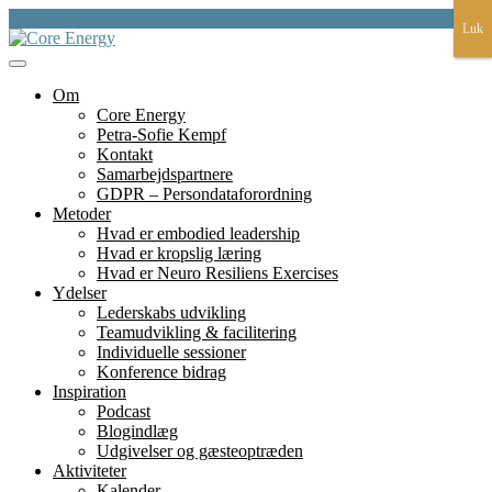
Skip
Luk
Luk
to
content
et fundament for liv, lederskap, læring og bæredygtighed
Core Energy
Om
Core Energy
Petra-Sofie Kempf
Kontakt
Samarbejdspartnere
GDPR – Persondataforordning
Metoder
Hvad er embodied leadership
Hvad er kropslig læring
Hvad er Neuro Resiliens Exercises
Ydelser
Lederskabs udvikling
Teamudvikling & facilitering
Individuelle sessioner
Konference bidrag
Inspiration
Podcast
Blogindlæg
Udgivelser og gæsteoptræden
Aktiviteter
Kalender