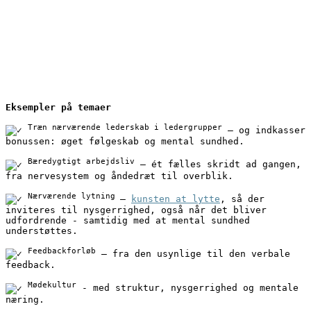
Eksempler på temaer
Træn nærværende lederskab i ledergrupper
 – og indkasser 
bonussen: øget følgeskab og mental sundhed.
Bæredygtigt arbejdsliv
 – ét fælles skridt ad gangen, 
fra nervesystem og åndedræt til overblik.
Nærværende lytning 
– 
kunsten at lytte
, så der 
inviteres til nysgerrighed, også når det bliver 
udfordrende - samtidig med at mental sundhed 
understøttes.
Feedbackforløb
 – fra den usynlige til den verbale 
feedback.
Mødekultur
 - med struktur, nysgerrighed og mentale 
næring.