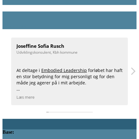
Inspiration & konkrete greb lige ind i ørene
Blogindlæg
Joseffine Sofia Rusch
Udviklingskonsulent, Kbh kommune
At deltage i
Embodied Leadership
forløbet har haft
en stor betydning for mig personligt og for den
måde jeg agerer på i mit arbejde.
Jeg har fået redskaber til at stoppe op og handle,
Læs mere
hvis jeg mærker pres eller andre former for
ubalance. Det skaber overskud og ro i hverdagen.
Jeg kan varmt anbefale kurset til alle som er
nysgerrige på at lære mere om sig selv og gerne vil
forandre deres arbejdsliv.
Base:
Joseffine Sofia Rusch