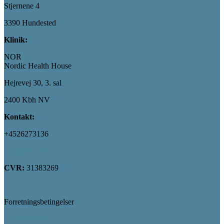
Stjernene 4
3390 Hundested
Klinik:
NOR
Nordic Health House
Hejrevej 30, 3. sal
2400 Kbh NV
Kontakt:
+4526273136
Send mail her
CVR:
31383269
Forretningsbetingelser
Privatlivpolitik