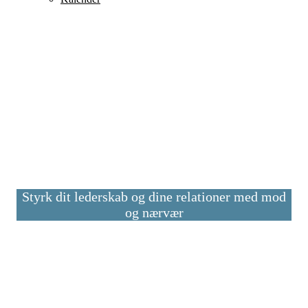
Hvor viden og krop mødes –
opstår reel forandring
Styrk dit lederskab og dine relationer med mod
og nærvær