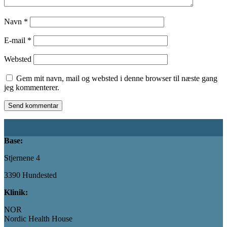
Navn
*
E-mail
*
Websted
Gem mit navn, mail og websted i denne browser til næste gang
jeg kommenterer.
Base:
Stjernene 4
3390 Hundested
Klinik:
NOR
Nordic Health House