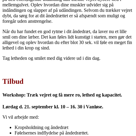
mellemgulvet. Oplev hvordan dine muskler udvider sig på
indåndingen og slapper af på udåndingen. Selvom du trækker vejret
dybt, da sørg for at dit åndedrættet er så afspændt som muligt og
foregår uden anstrengelse.
Når du har fundet en god rytme i dit åndedræt, da laver nu et lille
smil om dine læber. Det kan føles lidt kunstigt i starten, men gør det
alligevel og oplev hvordan du efter blot 30 sek. vil føle en meget fin
lethed i din krop og sind.
Tag letheden og smilet med dig videre ud i din dag.
Tilbud
Workshop: Træk vejret og få mere ro, lethed og kapacitet.
Lørdag d. 21. september kl. 10 – 16. 30 i Vanløse.
Vi vil arbejde med:
Kropsholdning og åndedræt
Følelsernes indflydelse på åndedrættet.