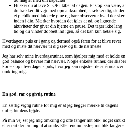
du magter med din kapacitet?
Husker du at lave STOP i løbet af dagen. Et stop kan være, at
du trækker dit vejr med opmærksomhed, strækker dig, sidder
et øjeblik med lukkede øjne og bare observerer hvad der sker
inden i dig. Mærker hvordan det føles at gå, og lignende
aktiviteter der giver din hjerne en pause. Det tager ikke lang
tid og du vinder dobbelt ind igen, så det kan kun betale sig.
Hverdagens puls er i gang og dermed også faren for at blive revet
med og miste dit nærvær til dig selv og til de nærmeste.
Jeg har selv mine hverdagsrutiner, som hjælper mig med at holde en
god balance og bevare mit nærvær. Nogle enkelte rutiner, der skaber
korte stop i hverdagens puls, hvor jeg kan registrer de små nuancer
omkring mig.
En god, rar og givtig rutine
En særlig vigtig rutine for mig er at jeg lægger mærke til dagens
dufte, himlens højde.
På min vej ser jeg mig omkring og ofte fanger mit blik, noget smukt
eller rart der får mig til at smile. Eller endnu bedre, mit blik fanger et