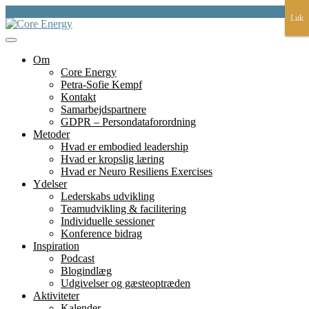
Skip
Luk
Luk
to
content
et fundament for liv, lederskap, læring og bæredygtighed
Core Energy
Om
Core Energy
Petra-Sofie Kempf
Kontakt
Samarbejdspartnere
GDPR – Persondataforordning
Metoder
Hvad er embodied leadership
Hvad er kropslig læring
Hvad er Neuro Resiliens Exercises
Ydelser
Lederskabs udvikling
Teamudvikling & facilitering
Individuelle sessioner
Konference bidrag
Inspiration
Podcast
Blogindlæg
Udgivelser og gæsteoptræden
Aktiviteter
Kalender