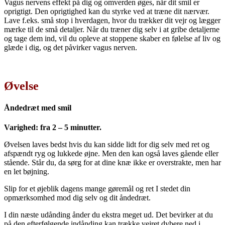
Vagus nervens effekt på dig og omverden øges, når dit smil er
oprigtigt. Den oprigtighed kan du styrke ved at træne dit nærvær.
Lave f.eks. små stop i hverdagen, hvor du trækker dit vejr og lægger
mærke til de små detaljer. Når du træner dig selv i at gribe detaljerne
og tage dem ind, vil du opleve at stoppene skaber en følelse af liv og
glæde i dig, og det påvirker vagus nerven.
Øvelse
Åndedræt med smil
Varighed: fra 2 – 5 minutter.
Øvelsen laves bedst hvis du kan sidde lidt for dig selv med ret og
afspændt ryg og lukkede øjne. Men den kan også laves gående eller
stående. Står du, da sørg for at dine knæ ikke er overstrakte, men har
en let bøjning.
Slip for et øjeblik dagens mange gøremål og ret I stedet din
opmærksomhed mod dig selv og dit åndedræt.
I din næste udånding ånder du ekstra meget ud. Det bevirker at du
på den efterfølgende indånding kan trække vejret dybere ned i