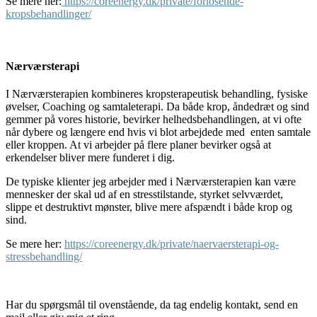
Se mere her:
https://coreenergy.dk/private/forlosende-
kropsbehandlinger/
Nærværsterapi
I Nærværsterapien kombineres kropsterapeutisk behandling, fysiske
øvelser, Coaching og samtaleterapi. Da både krop, åndedræt og sind
gemmer på vores historie, bevirker helhedsbehandlingen, at vi ofte
når dybere og længere end hvis vi blot arbejdede med enten samtale
eller kroppen. At vi arbejder på flere planer bevirker også at
erkendelser bliver mere funderet i dig.
De typiske klienter jeg arbejder med i Nærværsterapien kan være
mennesker der skal ud af en stresstilstande, styrket selvværdet,
slippe et destruktivt mønster, blive mere afspændt i både krop og
sind.
Se mere her:
https://coreenergy.dk/private/naervaersterapi-og-
stressbehandling/
Har du spørgsmål til ovenstående, da tag endelig kontakt, send en