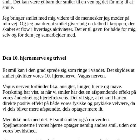
smil. Det kan være et barn der smiler til en ven og det får mig til at
smile.
Jeg bringer smilet med mig videre til de mennesker jeg møder på
min vej. Og jeg mærker at smilet giver mig en lethed i kroppen, der
skabet et flow i hverdags aktiviteter. Det er til gavn for både for mig
selv og for dem jeg samarbejder med.
Den 10. hjernenerve og trivsel
Et smil kan i den grad sprede sig som ringe i vandet. Det skyldes at
smilet påvirker vores 10. hjernenerve, Vagus nerven.
Vagus nerven forbinder bl.a. ansigtet, lunger, hjerte og mave.
Forskning har vist, at når vi smiler har det en afspændende effekt på
vores åndedræt og hjertefrekvens. Det vil sige, at et smil har en
direkte positiv effekt på både vores fysiske og psykiske velvære, da
vi dels bliver mere afspændte, dels optager mere ilt.
Men ikke nok med det. Et smil smitter også omverden.
Spejlneuronerne i vores hjerne optager nemlig andres smil, uden om
vores bevidsthed.