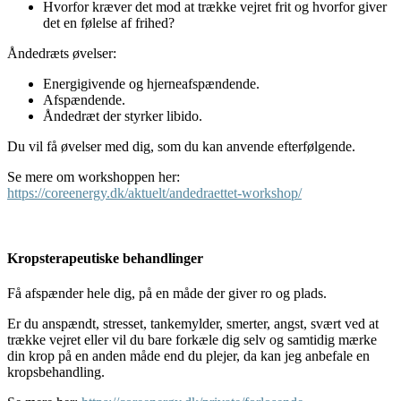
Hvorfor kræver det mod at trække vejret frit og hvorfor giver
det en følelse af frihed?
Åndedræts øvelser:
Energigivende og hjerneafspændende.
Afspændende.
Åndedræt der styrker libido.
Du vil få øvelser med dig, som du kan anvende efterfølgende.
Se mere om workshoppen her:
https://coreenergy.dk/aktuelt/andedraettet-workshop/
Kropsterapeutiske behandlinger
Få afspænder hele dig, på en måde der giver ro og plads.
Er du anspændt, stresset, tankemylder, smerter, angst, svært ved at
trække vejret eller vil du bare forkæle dig selv og samtidig mærke
din krop på en anden måde end du plejer, da kan jeg anbefale en
kropsbehandling.