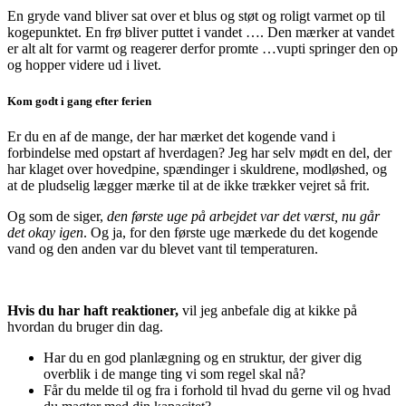
En gryde vand bliver sat over et blus og støt og roligt varmet op til
kogepunktet. En frø bliver puttet i vandet …. Den mærker at vandet
er alt alt for varmt og reagerer derfor promte …vupti springer den op
og hopper videre ud i livet.
Kom godt i gang efter ferien
Er du en af de mange, der har mærket det kogende vand i
forbindelse med opstart af hverdagen? Jeg har selv mødt en del, der
har klaget over hovedpine, spændinger i skuldrene, modløshed, og
at de pludselig lægger mærke til at de ikke trækker vejret så frit.
Og som de siger,
den første uge på arbejdet var det værst, nu går
det okay igen
. Og ja, for den første uge mærkede du det kogende
vand og den anden var du blevet vant til temperaturen.
Hvis du har haft reaktioner,
vil jeg anbefale dig at kikke på
hvordan du bruger din dag.
Har du en god planlægning og en struktur, der giver dig
overblik i de mange ting vi som regel skal nå?
Får du melde til og fra i forhold til hvad du gerne vil og hvad