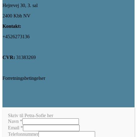
Hejrevej 30, 3. sal
2400 Kbh NV
Kontakt:
+4526273136
Send mail her
CVR:
31383269
Forretningsbetingelser
Privatlivpolitik
Skriv til Petra-Sofie her
Navn
*
Email
*
Telefonnummer