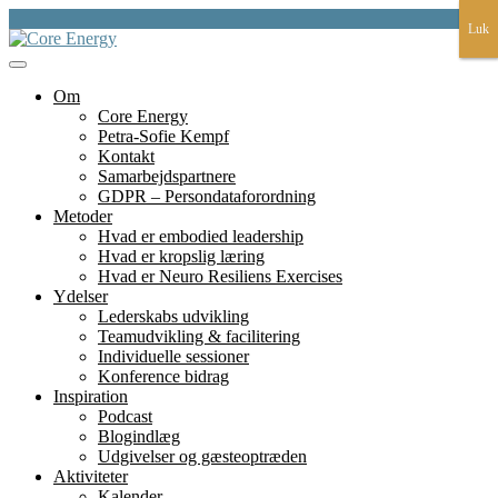
Skip
Luk
Luk
to
content
et fundament for liv, lederskap, læring og bæredygtighed
Core Energy
Om
Core Energy
Petra-Sofie Kempf
Kontakt
Samarbejdspartnere
GDPR – Persondataforordning
Metoder
Hvad er embodied leadership
Hvad er kropslig læring
Hvad er Neuro Resiliens Exercises
Ydelser
Lederskabs udvikling
Teamudvikling & facilitering
Individuelle sessioner
Konference bidrag
Inspiration
Podcast
Blogindlæg
Udgivelser og gæsteoptræden
Aktiviteter
Kalender