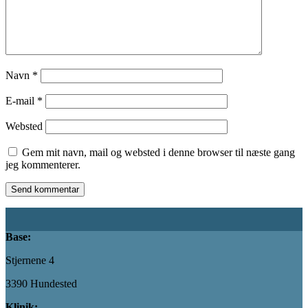
Navn
*
E-mail
*
Websted
Gem mit navn, mail og websted i denne browser til næste gang
jeg kommenterer.
Base:
Stjernene 4
3390 Hundested
Klinik: