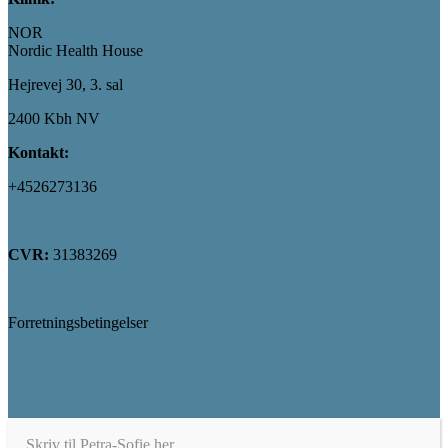
NOR
Nordic Health House
Hejrevej 30, 3. sal
2400 Kbh NV
Kontakt:
+4526273136
Send mail her
CVR:
31383269
Forretningsbetingelser
Privatlivpolitik
Skriv til Petra-Sofie her