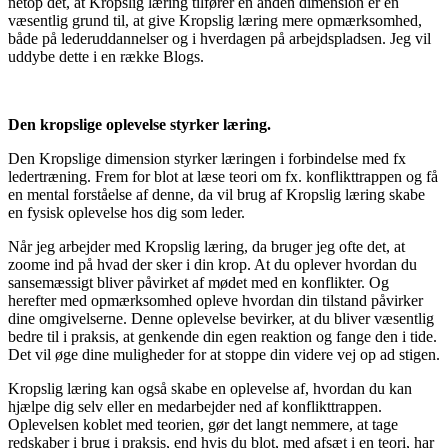
netop det, at Kropslig læring tilfører en anden dimension er en
væsentlig grund til, at give Kropslig læring mere opmærksomhed,
både på lederuddannelser og i hverdagen på arbejdspladsen. Jeg vil
uddybe dette i en række Blogs.
Den kropslige oplevelse styrker læring.
Den Kropslige dimension styrker læringen i forbindelse med fx
ledertræning. Frem for blot at læse teori om fx. konflikttrappen og få
en mental forståelse af denne, da vil brug af Kropslig læring skabe
en fysisk oplevelse hos dig som leder.
Når jeg arbejder med Kropslig læring, da bruger jeg ofte det, at
zoome ind på hvad der sker i din krop. At du oplever hvordan du
sansemæssigt bliver påvirket af mødet med en konflikter. Og
herefter med opmærksomhed opleve hvordan din tilstand påvirker
dine omgivelserne. Denne oplevelse bevirker, at du bliver væsentlig
bedre til i praksis, at genkende din egen reaktion og fange den i tide.
Det vil øge dine muligheder for at stoppe din videre vej op ad stigen.
Kropslig læring kan også skabe en oplevelse af, hvordan du kan
hjælpe dig selv eller en medarbejder ned af konflikttrappen.
Oplevelsen koblet med teorien, gør det langt nemmere, at tage
redskaber i brug i praksis, end hvis du blot, med afsæt i en teori, har