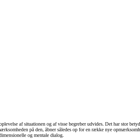
 oplevelse af situationen og af visse begreber udvides. Det har stor bet
ærksomheden på den, åbner således op for en række nye opmærksomhedsp
dimensionelle og mentale dialog.