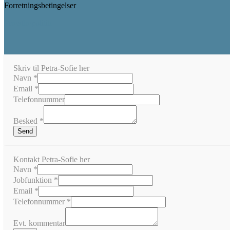
Forretningsbetingelser
Privatlivpolitik
Skriv til Petra-Sofie her
Navn
*
Email
*
Telefonnummer
Besked
*
Send
Kontakt Petra-Sofie her
Navn
Navn
*
kommentar
Jobfunktion
*
Evt.
Email
*
Telefonnummer
*
Evt. kommentar