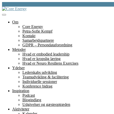
Skip
to
content
et fundament for liv, lederskap, læring og bæredygtighed
Core Energy
Om
Core Energy
Petra-Sofie Kempf
Kontakt
Samarbejdspartnere
GDPR – Persondataforordning
Metoder
Hvad er embodied leadership
Hvad er kropslig læring
Hvad er Neuro Resiliens Exercises
Ydelser
Lederskabs udvikling
Teamudvikling & facilitering
Individuelle sessioner
Konference bidrag
Inspiration
Podcast
Blogindlæg
Udgivelser og gæsteoptræden
Aktiviteter
Kalender