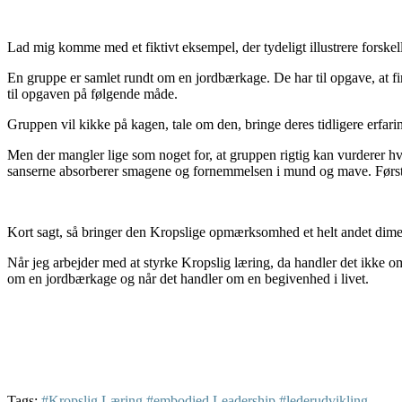
Lad mig komme med et fiktivt eksempel, der tydeligt illustrere forskel
En gruppe er samlet rundt om en jordbærkage. De har til opgave, at fi
til opgaven på følgende måde.
Gruppen vil kikke på kagen, tale om den, bringe deres tidligere erfarin
Men der mangler lige som noget for, at gruppen rigtig kan vurderer hv
sanserne absorberer smagene og fornemmelsen i mund og mave. Først e
Kort sagt, så bringer den Kropslige opmærksomhed et helt andet dime
Når jeg arbejder med at styrke Kropslig læring, da handler det ikke o
om en jordbærkage og når det handler om en begivenhed i livet.
Tags:
#Kropslig Læring #embodied Leadership #lederudvikling