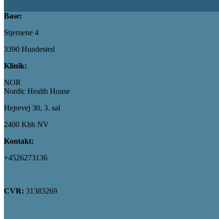
Base:
Stjernene 4
3390 Hundested
Klinik:
NOR
Nordic Health House
Hejrevej 30, 3. sal
2400 Kbh NV
Kontakt:
+4526273136
Send mail her
CVR:
31383269