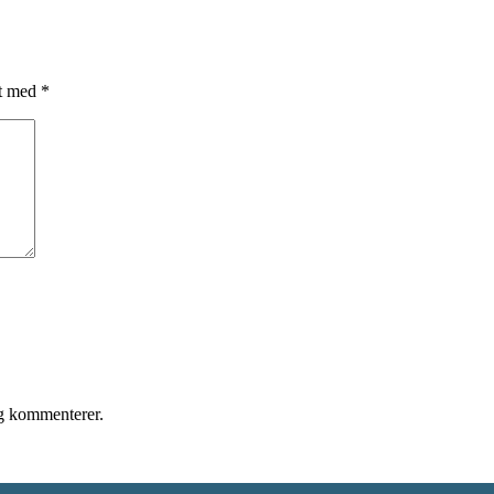
et med
*
eg kommenterer.