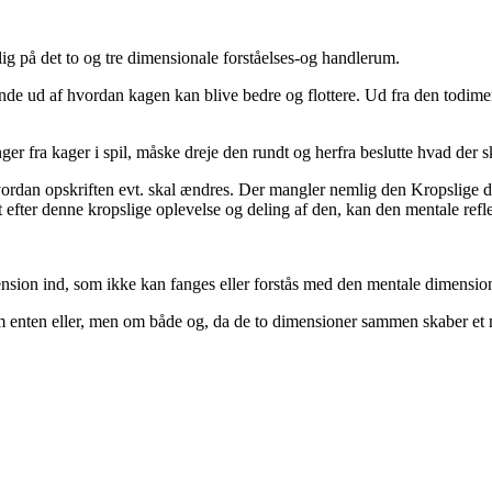
lig på det to og tre dimensionale forståelses-og handlerum.
nde ud af hvordan kagen kan blive bedre og flottere. Ud fra den todime
ger fra kager i spil, måske dreje den rundt og herfra beslutte hvad der 
ordan opskriften evt. skal ændres. Der mangler nemlig den Kropslige di
fter denne kropslige oplevelse og deling af den, kan den mentale ref
nsion ind, som ikke kan fanges eller forstås med den mentale dimensio
m enten eller, men om både og, da de to dimensioner sammen skaber et me