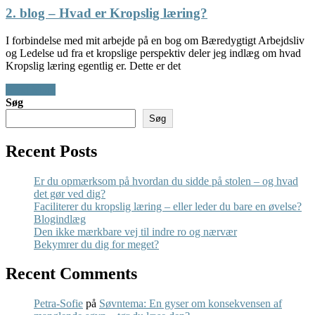
2. blog – Hvad er Kropslig læring?
I forbindelse med mit arbejde på en bog om Bæredygtigt Arbejdsliv
og Ledelse ud fra et kropslige perspektiv deler jeg indlæg om hvad
Kropslig læring egentlig er. Dette er det
Read More
Søg
Søg
Recent Posts
Er du opmærksom på hvordan du sidde på stolen – og hvad
det gør ved dig?
Faciliterer du kropslig læring – eller leder du bare en øvelse?
Blogindlæg
Den ikke mærkbare vej til indre ro og nærvær
Bekymrer du dig for meget?
Recent Comments
Petra-Sofie
på
Søvntema: En gyser om konsekvensen af