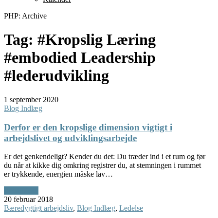
PHP: Archive
Tag:
#Kropslig Læring
#embodied Leadership
#lederudvikling
1 september 2020
Blog Indlæg
Derfor er den kropslige dimension vigtigt i
arbejdslivet og udviklingsarbejde
Er det genkendeligt? Kender du det: Du træder ind i et rum og før
du når at kikke dig omkring registrer du, at stemningen i rummet
er trykkende, energien måske lav…
Read More
20 februar 2018
Bæredygtigt arbejdsliv
,
Blog Indlæg
,
Ledelse