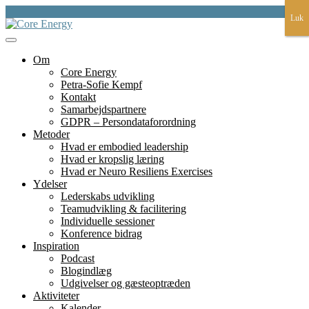
Skip
Luk
Luk
to
content
et fundament for liv, lederskap, læring og bæredygtighed
Core Energy
Om
Core Energy
Petra-Sofie Kempf
Kontakt
Samarbejdspartnere
GDPR – Persondataforordning
Metoder
Hvad er embodied leadership
Hvad er kropslig læring
Hvad er Neuro Resiliens Exercises
Ydelser
Lederskabs udvikling
Teamudvikling & facilitering
Individuelle sessioner
Konference bidrag
Inspiration
Podcast
Blogindlæg
Udgivelser og gæsteoptræden
Aktiviteter
Kalender