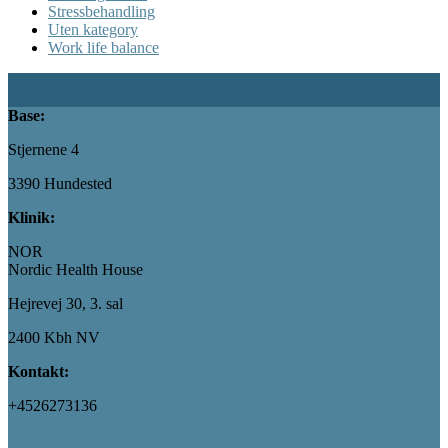
Stressbehandling
Uten kategory
Work life balance
Base:
Stjernene 4
3390 Hundested
Klinik:
NOR
Nordic Health House
Hejrevej 30, 3. sal
2400 Kbh NV
Kontakt:
+4526273136
Send mail her