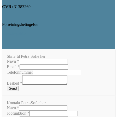
CVR:
31383269
Forretningsbetingelser
Privatlivpolitik
Skriv til Petra-Sofie her
Navn
*
Email
*
Telefonnummer
Besked
*
Send
Kontakt Petra-Sofie her
Telefonnummer
Navn
*
Jobfunktion
Jobfunktion
*
Email