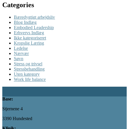
Categories
Bæredygtigt arbejdsliv
Blog Indlæg
Embodied Leadership
Erhvervs Indlæg
Ikke kategoriseret
Kropslig Læring
Ledelse
Nærvær
Søvn
Stress og trivsel
Stressbehandling
Uten kategory
Work life balance
Base:
Stjernene 4
3390 Hundested
Klinik: