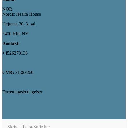
NOR
Nordic Health House
Hejrevej 30, 3. sal
2400 Kbh NV
Kontakt:
+4526273136
Send mail her
CVR:
31383269
Forretningsbetingelser
Privatlivpolitik
Skriv til Petra-Sofie her