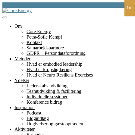
Skip
Luk
Luk
to
content
et fundament for liv, lederskap, læring og bæredygtighed
Core Energy
Om
Core Energy
Petra-Sofie Kempf
Kontakt
Samarbejdspartnere
GDPR – Persondataforordning
Metoder
Hvad er embodied leadership
Hvad er kropslig læring
Hvad er Neuro Resiliens Exercises
Ydelser
Lederskabs udvikling
Teamudvikling & facilitering
Individuelle sessioner
Konference bidrag
Inspiration
Podcast
Blogindlæg
Udgivelser og gæsteoptræden
Aktiviteter
Kalender