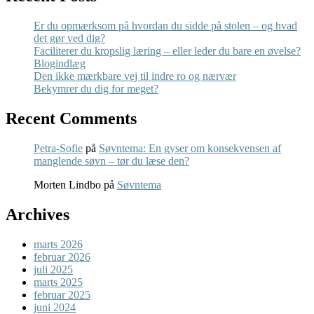
Er du opmærksom på hvordan du sidde på stolen – og hvad
det gør ved dig?
Faciliterer du kropslig læring – eller leder du bare en øvelse?
Blogindlæg
Den ikke mærkbare vej til indre ro og nærvær
Bekymrer du dig for meget?
Recent Comments
Petra-Sofie
på
Søvntema: En gyser om konsekvensen af
manglende søvn – tør du læse den?
Morten Lindbo
på
Søvntema
Archives
marts 2026
februar 2026
juli 2025
marts 2025
februar 2025
juni 2024