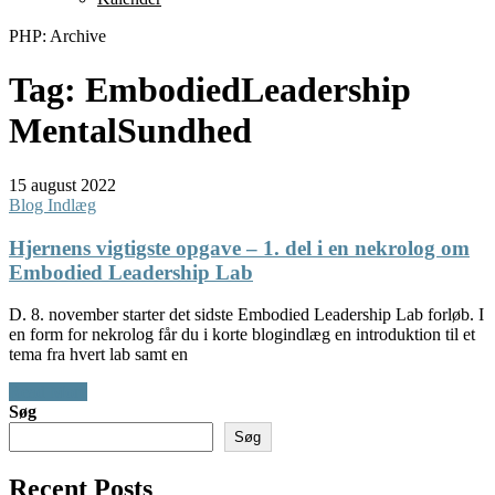
PHP: Archive
Tag:
EmbodiedLeadership
MentalSundhed
15 august 2022
Blog Indlæg
Hjernens vigtigste opgave – 1. del i en nekrolog om
Embodied Leadership Lab
D. 8. november starter det sidste Embodied Leadership Lab forløb. I
en form for nekrolog får du i korte blogindlæg en introduktion til et
tema fra hvert lab samt en
Read More
Søg
Søg
Recent Posts