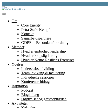
Skip
to
content
et fundament for liv, lederskap, læring og bæredygtighed
Core Energy
Om
Core Energy
Petra-Sofie Kempf
Kontakt
Samarbejdspartnere
GDPR – Persondataforordning
Metoder
Hvad er embodied leadership
Hvad er kropslig læring
Hvad er Neuro Resiliens Exercises
Ydelser
Lederskabs udvikling
Teamudvikling & facilitering
Individuelle sessioner
Konference bidrag
Inspiration
Podcast
Blogindlæg
Udgivelser og gæsteoptræden
Aktiviteter
Kalender