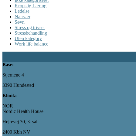
Ikke kategoriseret
Kropslig Læring
Ledelse
Nærvær
Søvn
Stress og trivsel
Stressbehandling
Uten kategory
Work life balance
Base:
Stjernene 4
3390 Hundested
Klinik:
NOR
Nordic Health House
Hejrevej 30, 3. sal
2400 Kbh NV