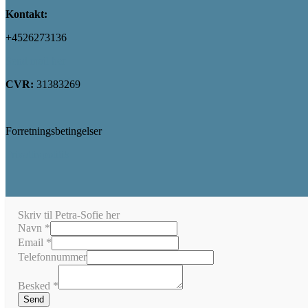
Kontakt:
+4526273136
Send mail her
CVR:
31383269
Forretningsbetingelser
Privatlivpolitik
Skriv til Petra-Sofie her
Navn
*
Email
*
Telefonnummer
Besked
*
Send