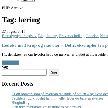
PHP: Archive
Tag:
læring
27 august 2015
Bæredygtigt arbejdsliv
,
Blog Indlæg
,
Erhvervs Indlæg
,
Ledelse
,
Nær
Ledelse med krop og nærvær – Del 2. eksempler fra p
I 1. del skrev jeg om hvorfor krop og nærvær er vigtigt at indarbejde
Read More
Søg
Søg
Recent Posts
Er du opmærksom på hvordan du sidde på stolen – og hvad det
Faciliterer du kropslig læring – eller leder du bare en øvelse?
Blogindlæg
Den ikke mærkbare vej til indre ro og nærvær